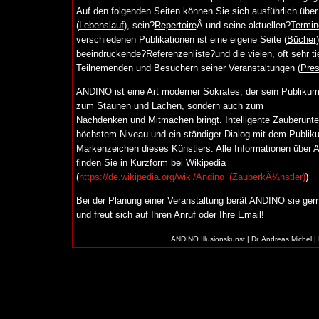
Auf den folgenden Seiten können Sie sich ausführlich üb
(
Lebenslauf
), sein?
Repertoire
Â und seine aktuellen?
Termin
verschiedenen Publikationen ist eine eigene Seite (
Bücher
beeindruckende?
Referenzenliste
?und die vielen, oft sehr 
Teilnemenden und Besuchern seiner Veranstaltungen (
Pre
ANDINO ist eine Art moderner Sokrates, der sein Publikum
zum Staunen und Lachen, sondern auch zum
Nachdenken und Mitmachen bringt. Intelligente Zauberunte
höchstem Niveau und ein ständiger Dialog mit dem Publiku
Markenzeichen dieses Künstlers. Alle Informationen über
finden Sie in Kurzform bei Wikipedia
(
https://de.wikipedia.org/wiki/Andino_(ZauberkÃ¼nstler)
)
Bei der Planung einer Veranstaltung berät ANDINO sie gern
und freut sich auf Ihren Anruf oder Ihre Email!
ANDINO Illusionskunst | Dr. Andreas Michel 