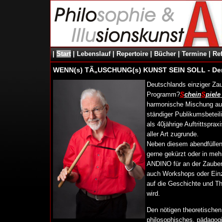
|
Start
|
Lebenslauf
|
Repertoire
|
Bücher
|
Termine
|
Re
WENN(s) TÃ„USCHUNG(s) KUNST SEIN SOLL - Der
Deutschlands einziger Zau
Programm?
S
chein
S
piele
harmonische Mischung aus 
ständiger Publikumsbetei
als 40jährige Auftrittspra
aller Art zugrunde.
Neben diesem abendfülle
gerne gekürzt oder in mehr
ANDINO für an der Zauber
auch Workshops oder Einz
auf die Geschichte und Th
wird.
Den nötigen theoretischen 
philosophisches, pädagog