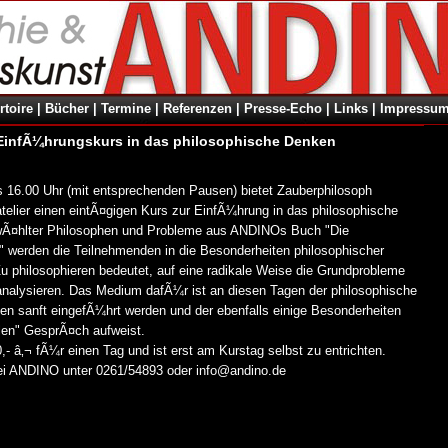
rtoire
|
Bücher
|
Termine
|
Referenzen
|
Presse-Echo
|
Links
|
Impressum
r EinfÃ¼hrungskurs in das philosophische Denken
 16.00 Uhr (mit entsprechenden Pausen) bietet Zauberphilosoph
lier einen eintÃ¤gigen Kurs zur EinfÃ¼hrung in das philosophische
Ã¤hlter Philosophen und Probleme aus ANDINOs Buch "Die
r" werden die Teilnehmenden in die Besonderheiten philosophischer
 philosophieren bedeutet, auf eine radikale Weise die Grundprobleme
nalysieren. Das Medium dafÃ¼r ist an diesen Tagen der philosophische
ten sanft eingefÃ¼hrt werden und der ebenfalls einige Besonderheiten
en" GesprÃ¤ch aufweist.
,- â‚¬ fÃ¼r einen Tag und ist erst am Kurstag selbst zu entrichten.
bei ANDINO unter 0261/54893 oder info@andino.de