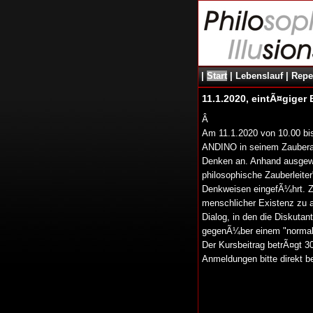
|
Start
|
Lebenslauf
|
Repe
11.1.2020, eintÃ¤gige
Â
Am 11.1.2020 von 10.00 bis
ANDINO in seinem Zauberate
Denken an. Anhand ausgew
philosophische Zauberleite
Denkweisen eingefÃ¼hrt. Zu
menschlicher Existenz zu a
Dialog, in den die Diskutan
gegenÃ¼ber einem "normal
Der Kursbeitrag betrÃ¤gt 30
Anmeldungen bitte direkt 