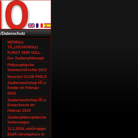
/Datenschutz
WENN(s)
TÃ„USCHUNG(s)
KUNST SEIN SOLL -
Der Zauberphilosoph
Philosophische
SommernÃ¤chte 2023
Neustart CLUB-PHILO
Zauberworkshop fÃ¼r
Kinder im Februar
2020
Zauberworkshop fÃ¼r
Erwachsene im
Februar 2020
Zauberphilosophische
Vorlesungen
11.1.2020, eintÃ¤giger
EinfÃ¼hrungskurs in