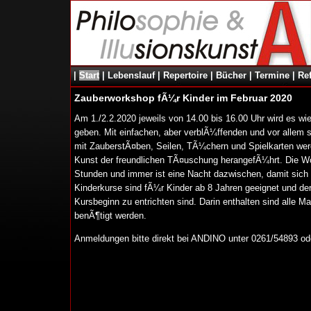
|
Start
|
Lebenslauf
|
Repertoire
|
Bücher
|
Termine
|
Re
Zauberworkshop fÃ¼r Kinder im Februar 2020
Am 1./2.2.2020 jeweils von 14.00 bis 16.00 Uhr wird es w
geben. Mit einfachen, aber verblÃ¼ffenden und vor allem
mit ZauberstÃ¤ben, Seilen, TÃ¼chern und Spielkarten wer
Kunst der freundlichen TÃ¤uschung herangefÃ¼hrt. Die 
Stunden und immer ist eine Nacht dazwischen, damit sich 
Kinderkurse sind fÃ¼r Kinder ab 8 Jahren geeignet und der 
Kursbeginn zu entrichten sind. Darin enthalten sind alle Ma
benÃ¶tigt werden.
Anmeldungen bitte direkt bei ANDINO unter 0261/54893 od